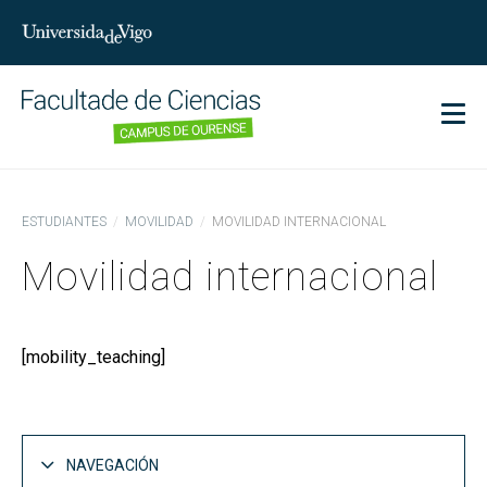
char
Men
ESTUDIANTES
MOVILIDAD
MOVILIDAD INTERNACIONAL
Movilidad internacional
[mobility_teaching]
NAVEGACIÓN