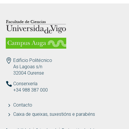
Movilidad internacional
LOGOTIPO
Becas y ayudas
Asociación Ecous
ENDEREZO
Edificio Politécnico
Recursos de interés
As Lagoas s/n
32004 Ourense
Conserxería
+34 988 387 000
Contacto
Caixa de queixas, suxestións e parabéns
REDES SOCIAIS
MENÚ ADICIONAL