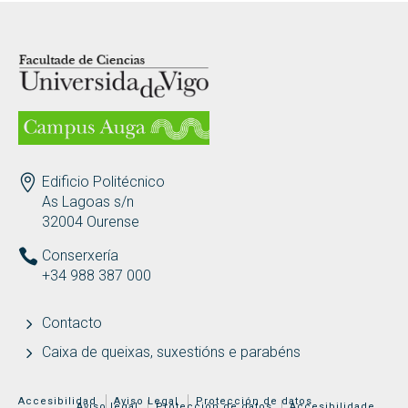
Profesorado
LOGOTIPO
Departamentos
Guías docentes
ENDEREZO
Edificio Politécnico
Horarios
As Lagoas s/n
32004 Ourense
Exámenes
Conserxería
+34 988 387 000
Abrir
Prácticas externas
Contacto
Trabajo Fin de Grado
Caixa de queixas, suxestións e parabéns
REDES SOCIAIS
MENÚ ADICIONAL
Accesibilidad
Aviso Legal
Protección de datos
Aviso legal
Protección de datos
Accesibilidade